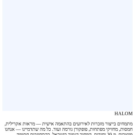
פותחן בקבוקים ממותג
פופקורן בשלושה טעמים
HALOM
מתמחים בייצור מזכרות לאירועים בהתאמה אישית — מראות אקרילית,
חמסות, מחזיקי מפתחות, פופקורן גורמה ועוד. כל מה שתדמיינו — אנחנו
מייצרים. מ-20 יחידות. המחיר הנמוך בישראל, בהתחייבות חתומה.