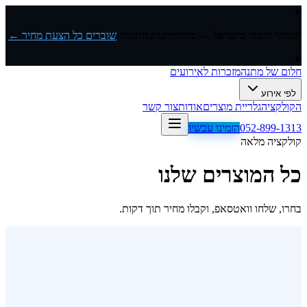
✦
המחיר הנמוך בישראל — בהתחייבות חתומה
·
שוברים כל הצעת מחיר ←
✦
חלום של מתנה
מזכרות לאירועים
לפי אירוע
הקולקציה
גלריית מוצרים
אודות
צור קשר
052-899-1313
הזמינו עכשיו
קולקציה מלאה
כל המוצרים שלנו
בחרו, שלחו וואטסאפ, וקבלו מחיר תוך דקות.