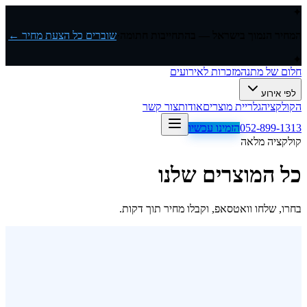
✦
המחיר הנמוך בישראל — בהתחייבות חתומה
·
שוברים כל הצעת מחיר ←
✦
חלום של מתנה
מזכרות לאירועים
לפי אירוע
הקולקציה
גלריית מוצרים
אודות
צור קשר
052-899-1313
הזמינו עכשיו
קולקציה מלאה
כל המוצרים שלנו
בחרו, שלחו וואטסאפ, וקבלו מחיר תוך דקות.