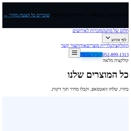
✦
המחיר הנמוך בישראל — בהתחייבות חתומה
·
שוברים כל הצעת מחיר ←
✦
חלום של מתנה
מזכרות לאירועים
לפי אירוע
הקולקציה
גלריית מוצרים
אודות
צור קשר
052-899-1313
הזמינו עכשיו
קולקציה מלאה
כל המוצרים שלנו
בחרו, שלחו וואטסאפ, וקבלו מחיר תוך דקות.