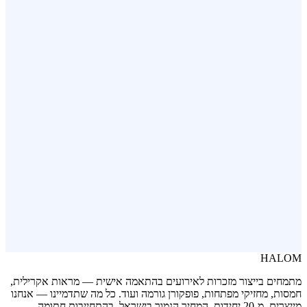
פותחן בקבוקים ממותג
פופקורן בשלושה טעמים
HALOM
מתמחים בייצור מזכרות לאירועים בהתאמה אישית — מראות אקרילית,
חמסות, מחזיקי מפתחות, פופקורן גורמה ועוד. כל מה שתדמיינו — אנחנו
מייצרים. מ-20 יחידות. המחיר הנמוך בישראל, בהתחייבות חתומה.