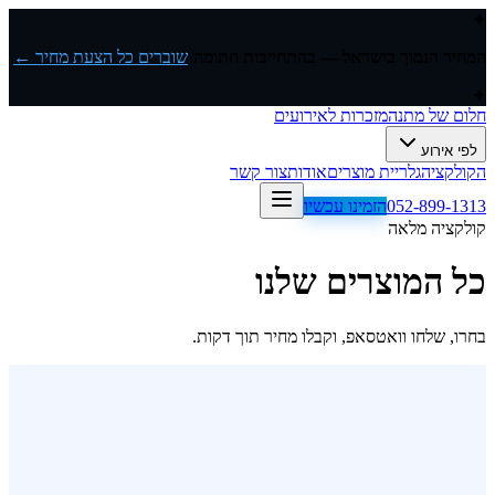
✦
המחיר הנמוך בישראל — בהתחייבות חתומה
·
שוברים כל הצעת מחיר ←
✦
חלום של מתנה
מזכרות לאירועים
לפי אירוע
הקולקציה
גלריית מוצרים
אודות
צור קשר
052-899-1313
הזמינו עכשיו
קולקציה מלאה
כל המוצרים שלנו
בחרו, שלחו וואטסאפ, וקבלו מחיר תוך דקות.