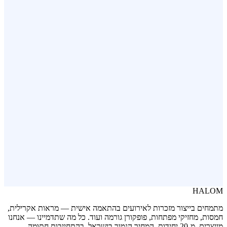
פותחן בקבוקים ממותג
פופקורן בשלושה טעמים
HALOM
מתמחים בייצור מזכרות לאירועים בהתאמה אישית — מראות אקרילית,
חמסות, מחזיקי מפתחות, פופקורן גורמה ועוד. כל מה שתדמיינו — אנחנו
מייצרים. מ-20 יחידות. המחיר הנמוך בישראל, בהתחייבות חתומה.