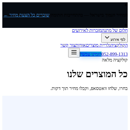
✦
המחיר הנמוך בישראל — בהתחייבות חתומה
·
שוברים כל הצעת מחיר ←
✦
חלום של מתנה
מזכרות לאירועים
לפי אירוע
הקולקציה
גלריית מוצרים
אודות
צור קשר
052-899-1313
הזמינו עכשיו
קולקציה מלאה
כל המוצרים שלנו
בחרו, שלחו וואטסאפ, וקבלו מחיר תוך דקות.