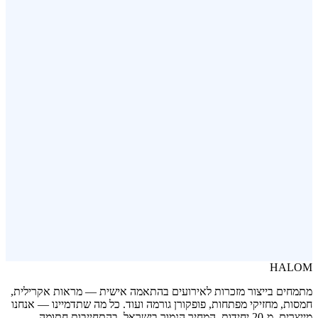
פותחן בקבוקים ממותג
פופקורן בשלושה טעמים
HALOM
מתמחים בייצור מזכרות לאירועים בהתאמה אישית — מראות אקרילית,
חמסות, מחזיקי מפתחות, פופקורן גורמה ועוד. כל מה שתדמיינו — אנחנו
מייצרים. מ-20 יחידות. המחיר הנמוך בישראל, בהתחייבות חתומה.