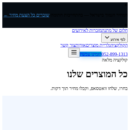
✦
המחיר הנמוך בישראל — בהתחייבות חתומה
·
שוברים כל הצעת מחיר ←
✦
חלום של מתנה
מזכרות לאירועים
לפי אירוע
הקולקציה
גלריית מוצרים
אודות
צור קשר
052-899-1313
הזמינו עכשיו
קולקציה מלאה
כל המוצרים שלנו
בחרו, שלחו וואטסאפ, וקבלו מחיר תוך דקות.