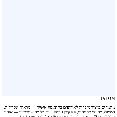
פותחן בקבוקים ממותג
פופקורן בשלושה טעמים
HALOM
מתמחים בייצור מזכרות לאירועים בהתאמה אישית — מראות אקרילית,
חמסות, מחזיקי מפתחות, פופקורן גורמה ועוד. כל מה שתדמיינו — אנחנו
מייצרים. מ-20 יחידות. המחיר הנמוך בישראל, בהתחייבות חתומה.